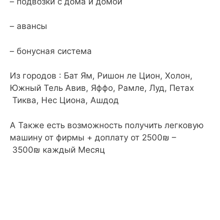
подвозки с дома и домой –
авансы –
бонусная система –
Из городов : Бат Ям, Ришон ле Цион, Холон,
Южный Тель Авив, Яффо, Рамле, Луд, Петах
Тиква, Нес Циона, Ашдод
А Также есть возможность получить легковую
машину от фирмы + доплату от 2500₪ –
3500₪ каждый Месяц