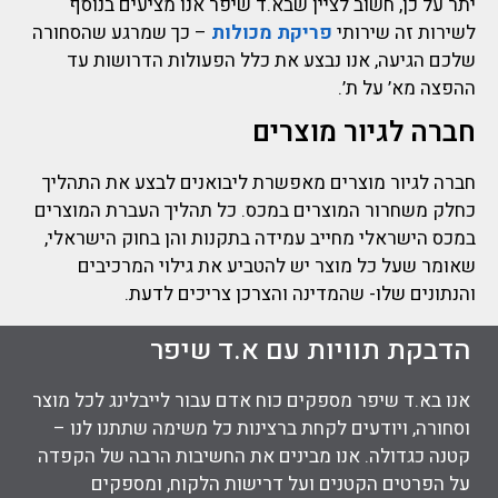
יתר על כן, חשוב לציין שבא.ד שיפר אנו מציעים בנוסף
לשירות זה שירותי
פריקת מכולות
– כך שמרגע שהסחורה
שלכם הגיעה, אנו נבצע את כלל הפעולות הדרושות עד
ההפצה מא’ על ת’.
חברה לגיור מוצרים
חברה לגיור מוצרים מאפשרת ליבואנים לבצע את התהליך
כחלק משחרור המוצרים במכס. כל תהליך העברת המוצרים
במכס הישראלי מחייב עמידה בתקנות והן בחוק הישראלי,
שאומר שעל כל מוצר יש להטביע את גילוי המרכיבים
והנתונים שלו- שהמדינה והצרכן צריכים לדעת.
הדבקת תוויות עם א.ד שיפר
אנו בא.ד שיפר מספקים כוח אדם עבור לייבלינג לכל מוצר
וסחורה, ויודעים לקחת ברצינות כל משימה שתתנו לנו –
קטנה כגדולה. אנו מבינים את החשיבות הרבה של הקפדה
על הפרטים הקטנים ועל דרישות הלקוח, ומספקים