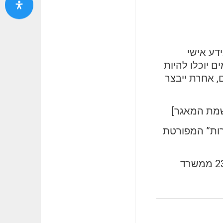
דע אישי
 יוכלו להיות
, אחרת ייבצר
שמת המאגר]
ות” המפורטת
החברה פועלת ברישיון קבלן כוח אדם מספר 2327 ממשרד