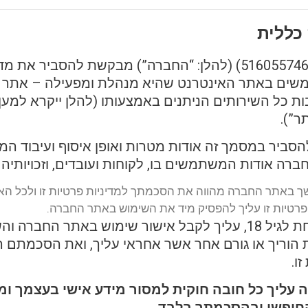
(ח.פ. 516055746) (להלן: “החברה”) מבקשת להסביר את 
shifer), לרבות כל השירותים הניתנים באמצעותו (להלן ייקרא למ
ר”).
סביר במסמך זה אודות מטרות ואופן איסוף ועיבוד המי
ה אודות המשתמשים בו, לקוחות ועובדים, וזכויותיהם
 באתר החברה מהווה את הסכמתך למדיניות פרטיות זו ולכל האמ
פרטיות זו עליך להפסיק מיד את השימוש באתר החברה.
במידה והנך מתחת לגיל 18, עליך לקבל אישור שימוש באתר החברה
 הוריך או גורם אחר אשר אחראי עליך, ואת הסכמתם 
ו.
ה עליך כל חובה חוקית למסור מידע אישי בעצמך ומס
החופשי ובהסכמתך בלבד.