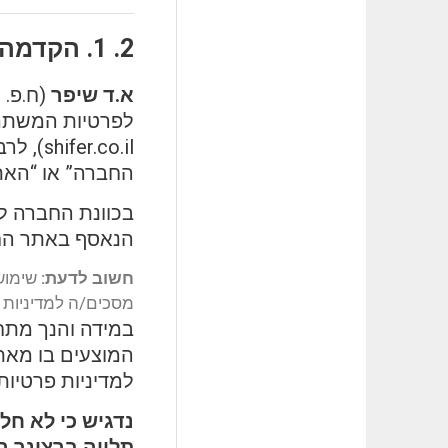
1. הקדמה כללית
א.ד שיפר
.co.il
החברה” או “האת
בכוונת החברה לה
הנאסף באתר החבר
חשוב לדעת:
שימושך
מסכים/ה למדיניות 
המוצעים בו מאת
למדיניות פרטיות ז
נדגיש כי לא חל
תלויה ברצונך 