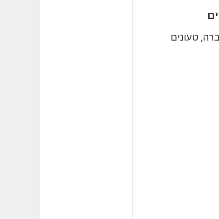
ים
רה, טעונים