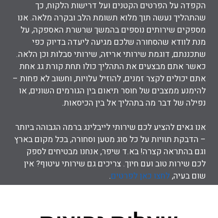
הקפדה על הפרטים הקטנים ועל דרישות הלקוח
, כך
שהתהליך נעשה תוך מלוא תשומת הלב ובקרה מלאה.
אנו
מספקים שירותים נוספים בהמשך שרשרת האספקה, על
מנת לוודא שהסחורה שלכם מגיעה ליעדה בדיוק כפי
שתכננתם,
דוגמת שירותי אריזה, שירותי סבלות וכן הלאה.
כאשר אתם מבצעים את התהליך כולו תחת קורת גג אחת
אתם יכולים לקצר זמנים, להוזיל עלויות, וחשוב לא פחות –
להימנע ממצבים של חוסר תיאום בין הגורמים השונים, או
נפילה של דבר מה בתהליך אל בין הכיסאות.
אנו גאים להציע לכם שירותי לייבלינג ברמה הגבוהה ביותר
– הדבקת תוויות על כל סוג מטען וסחורה, בכל מקום בארץ
וגם בהתראה קצרה! בא.ד שיפר, אנחנו מבטיחים לספק
לכם שירות טוב ועם חיוך. צריכים גם שירותי עיטוף? אין
שום בעיה,
לחצו כאן לפרטים
.