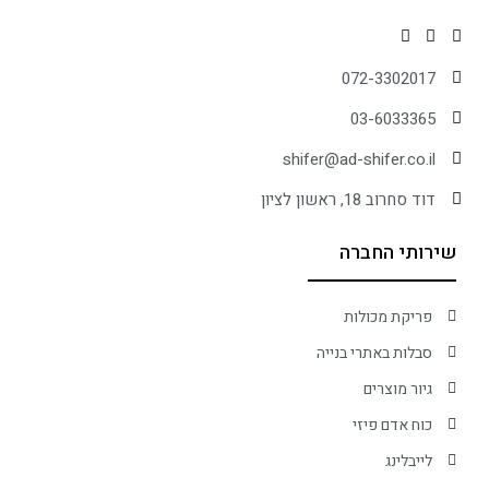
072-3302017
03-6033365
shifer@ad-shifer.co.il
דוד סחרוב 18, ראשון לציון
שירותי החברה
פריקת מכולות
סבלות באתרי בנייה
גיור מוצרים
כוח אדם פיזי
לייבלינג